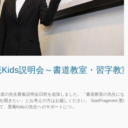
庵Kids説明会～書道教室・習字教
Kids書道の先生募集説明会日程を追加しました。「書道教室の先生にな
きたい」とお考えの方はお越しください。 StartFragment 墨庵
て、墨庵Kidsの先生へのサポートにつ...