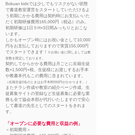
Bokuan kidsでは少しでもリスクがない状態
で書道教室運営をスタートしていただけるよ
う
初期にかかる費用は契約時にお支払いいた
だく初期研修費用165,000円（税込）のみ。
初期研修は1日５H×3日間みっちりとおこな
います。
しかもオープン時にはお祝い金として10,000
円をお支払しておりますので実質155,000円
でスタートできます！
※お祝い金に関しましては教
室数を限定しております。
契約してからかかる費用は月ごとに在籍生徒
数×1,500円+税。生徒様にお渡しするお手本
や教書本代もこの費用に含まれています。
（在籍生徒0名のときはお手本料550円がかかります。）
またチラシ作成や教室の紹介ページ作成、生
徒募集サイトの登録など生徒募集に必要な業
務も全て協会本部が代行いたしますので安心
して書道の先生としてのスタートをきれま
す。
「オープンに必要な費用と収益の例」
＜初期費用＞