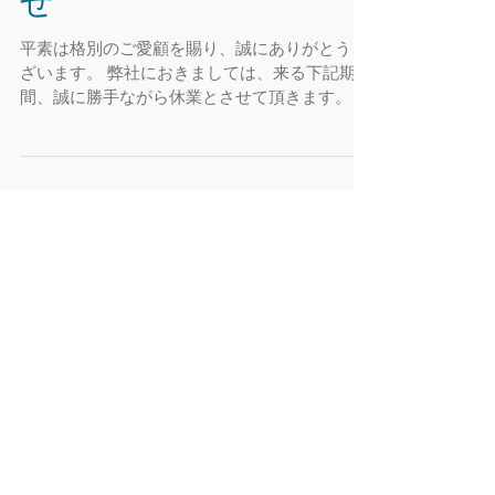
せ
平素は格別のご愛顧を賜り、誠にありがとうご
ざいます。 弊社におきましては、来る下記期
間、誠に勝手ながら休業とさせて頂きます。 ■
年末年始休業日 2015年12月26日（月）～2016
年1月8日（日） ※2016年1月9日（月）から通
常通りの営業となります。...