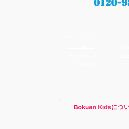
0120-9
●メインメニュー
・
Bokuan kidsって
・
お知
・
先生のお仕事について
・
教室
・
サポート体制について
Bokuan Kidsにつ