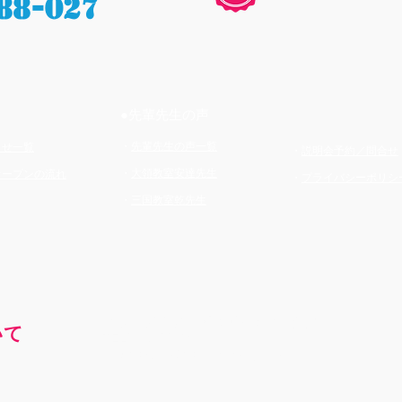
88-027
●先輩先生の声
・
先輩先生の声一覧
らせ一覧
・
説明会予約／問合せ
・
大領教室安達先生
オープンの流れ
・
プライバシーポリシ
・
三国教室乾先生
フリーダイヤルが繋がらな
い場合は
いて
TEL06-7500-3488
​までお電話をお願いいたします。