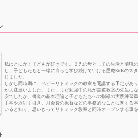
ン
私はとにかく子どもが好きです。３児の母としての生活と前職
し、子どもたちと一緒に自らも学び続けていける墨庵Kidsのス
じました。
しかし同時期に、ベビーリトミックの教室を開講する予定があ
か大変迷いました。また、まだ勉強中の私が書道教室の先生に
安でしたが、書道の基本理論と子どもたちへの指導の実践練習
手本や添削手引き、月会費の振替などの事務的なことに関する
いると知り、思いきってリトミック教室と同時オープンする事
ト