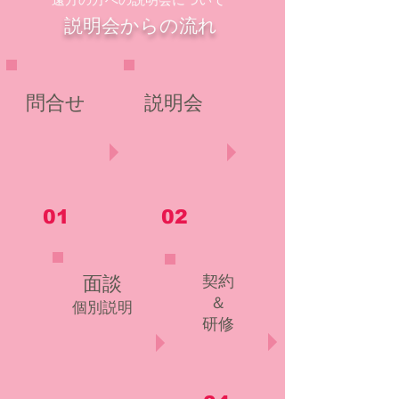
説明会からの流れ
問合せ
説明会
01
02
面談
契約
＆
個別説明
研修