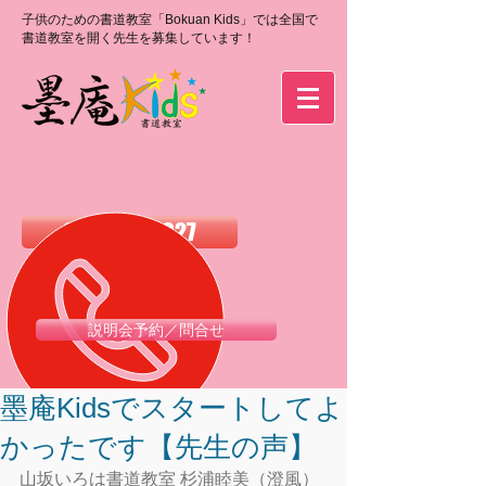
子供のための書道教室「Bokuan Kids」では全国で
書道教室を開く先生を募集しています！
0120-988-027
説明会予約／問合せ
墨庵Kidsでスタートしてよ
かったです【先生の声】
山坂いろは書道教室 杉浦睦美（澄風）