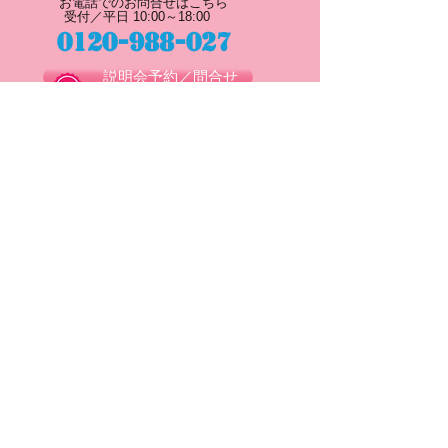
お電話でのお問合せはこちら
受付／平日 10:00～18:00
0120-988-027
説明会予約／問合せ
●メインメニュー
・
Bokuan kidsって
・
先生のお仕事について
・
サポート体制について
・
お知らせ一覧