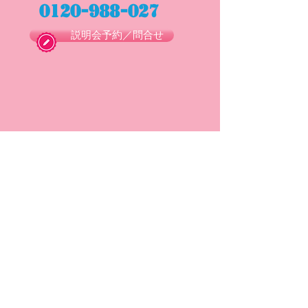
0120-988-027
説明会予約／問合せ
●メインメニュー
・
Bokuan kidsって
・
先生のお仕事について
・
サポート体制について
・
お知らせ一覧